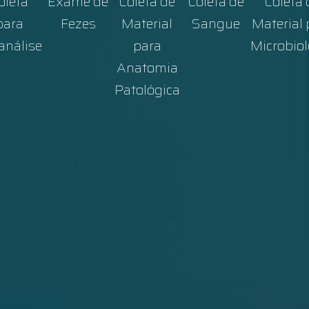
oleta
Exame de
Coleta de
Coleta de
Coleta 
para
Fezes
Material
Sangue
Material 
análise
para
Microbiol
Anatomia
Patológica