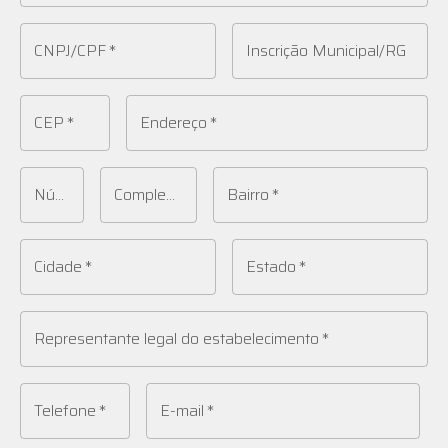
CNPJ/CPF
*
Inscrição Municipal/RG
CEP
*
Endereço
*
Número
*
Complemento
*
Bairro
*
Cidade
*
Estado
*
Representante legal do estabelecimento
*
Telefone
*
E-mail
*